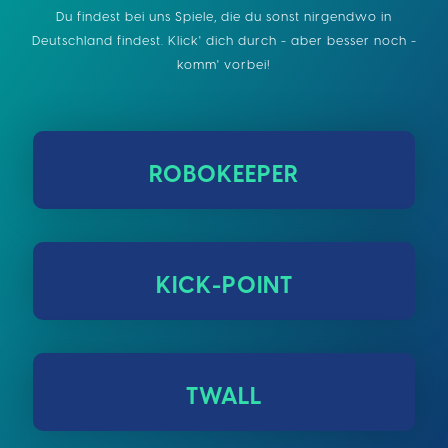
Du findest bei uns Spiele, die du sonst nirgendwo in
Deutschland findest. Klick' dich durch - aber besser noch -
komm' vorbei!
ROBOKEEPER
KICK-POINT
TWALL