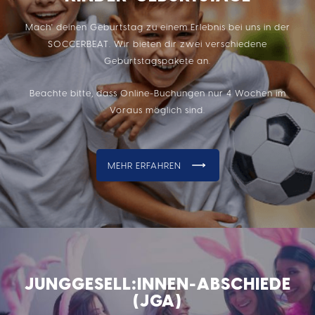
Mach' deinen Geburtstag zu einem Erlebnis bei uns in der
SOCCERBEAT. Wir bieten dir zwei verschiedene
Geburtstagspakete an.
Beachte bitte, dass Online-Buchungen nur 4 Wochen im
Voraus möglich sind.
MEHR ERFAHREN
JUNGGESELL:INNEN-ABSCHIEDE
(JGA)