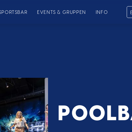
ÖFFNUNGSZEI
SPORTSBAR
EVENTS & GRUPPEN
INFO
SO FUNKTIONI
NAVI
ÜBER
POOLB